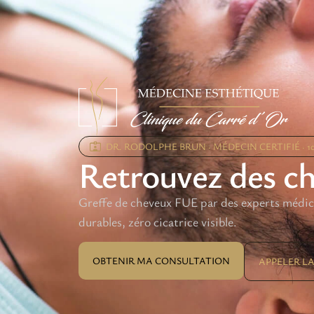
DR. RODOLPHE BRUN · MÉDECIN CERTIFIÉ · 1
Retrouvez des ch
Greffe de cheveux FUE par des experts médica
durables, zéro cicatrice visible.
OBTENIR MA CONSULTATION
APPELER LA 